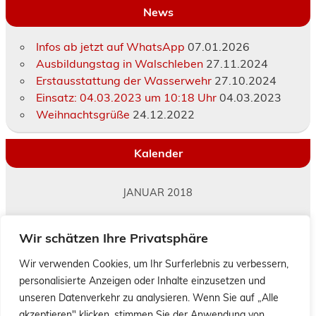
News
Infos ab jetzt auf WhatsApp
07.01.2026
Ausbildungstag in Walschleben
27.11.2024
Erstausstattung der Wasserwehr
27.10.2024
Einsatz: 04.03.2023 um 10:18 Uhr
04.03.2023
Weihnachtsgrüße
24.12.2022
Kalender
JANUAR 2018
M
D
M
D
F
S
S
Wir schätzen Ihre Privatsphäre
1
2
3
4
5
6
7
8
9
10
11
12
13
14
Wir verwenden Cookies, um Ihr Surferlebnis zu verbessern,
personalisierte Anzeigen oder Inhalte einzusetzen und
15
16
17
18
19
20
21
unseren Datenverkehr zu analysieren. Wenn Sie auf „Alle
22
23
24
25
26
27
28
akzeptieren" klicken, stimmen Sie der Anwendung von