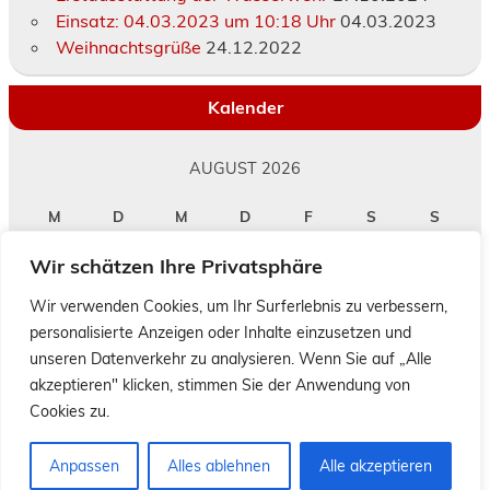
Einsatz: 04.03.2023 um 10:18 Uhr
04.03.2023
Weihnachtsgrüße
24.12.2022
Kalender
AUGUST 2026
M
D
M
D
F
S
S
1
2
Wir schätzen Ihre Privatsphäre
3
4
5
6
7
8
9
10
11
12
13
14
15
16
Wir verwenden Cookies, um Ihr Surferlebnis zu verbessern,
personalisierte Anzeigen oder Inhalte einzusetzen und
17
18
19
20
21
22
23
unseren Datenverkehr zu analysieren. Wenn Sie auf „Alle
24
25
26
27
28
29
30
akzeptieren" klicken, stimmen Sie der Anwendung von
31
« Jan.
Cookies zu.
Anpassen
Alles ablehnen
Alle akzeptieren
Erstellt mit
WordPress
und
Leeway
.