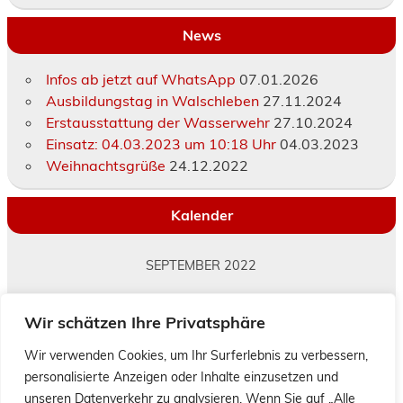
News
Infos ab jetzt auf WhatsApp
07.01.2026
Ausbildungstag in Walschleben
27.11.2024
Erstausstattung der Wasserwehr
27.10.2024
Einsatz: 04.03.2023 um 10:18 Uhr
04.03.2023
Weihnachtsgrüße
24.12.2022
Kalender
SEPTEMBER 2022
M
D
M
D
F
S
S
Wir schätzen Ihre Privatsphäre
1
2
3
4
5
6
7
8
9
10
11
Wir verwenden Cookies, um Ihr Surferlebnis zu verbessern,
personalisierte Anzeigen oder Inhalte einzusetzen und
12
13
14
15
16
17
18
unseren Datenverkehr zu analysieren. Wenn Sie auf „Alle
19
20
21
22
23
24
25