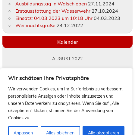
Ausbildungstag in Walschleben
27.11.2024
Erstausstattung der Wasserwehr
27.10.2024
Einsatz: 04.03.2023 um 10:18 Uhr
04.03.2023
Weihnachtsgrüße
24.12.2022
Kalender
AUGUST 2022
M
D
M
D
F
S
S
Wir schätzen Ihre Privatsphäre
1
2
3
4
5
6
7
8
9
10
11
12
13
14
Wir verwenden Cookies, um Ihr Surferlebnis zu verbessern,
personalisierte Anzeigen oder Inhalte einzusetzen und
15
16
17
18
19
20
21
unseren Datenverkehr zu analysieren. Wenn Sie auf „Alle
22
23
24
25
26
27
28
akzeptieren" klicken, stimmen Sie der Anwendung von
29
30
31
« Juli
Sep. »
Cookies zu.
Anpassen
Alles ablehnen
Alle akzeptieren