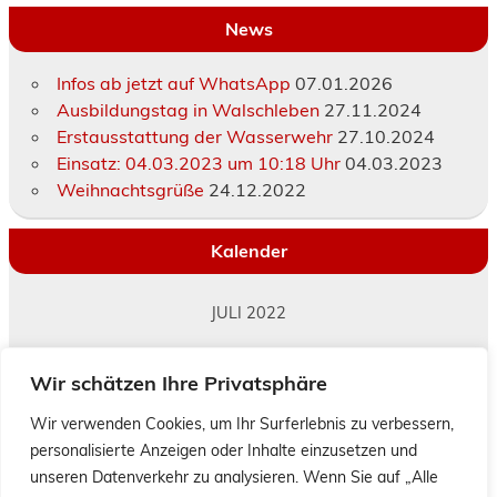
News
Infos ab jetzt auf WhatsApp
07.01.2026
Ausbildungstag in Walschleben
27.11.2024
Erstausstattung der Wasserwehr
27.10.2024
Einsatz: 04.03.2023 um 10:18 Uhr
04.03.2023
Weihnachtsgrüße
24.12.2022
Kalender
JULI 2022
M
D
M
D
F
S
S
Wir schätzen Ihre Privatsphäre
1
2
3
4
5
6
7
8
9
10
Wir verwenden Cookies, um Ihr Surferlebnis zu verbessern,
personalisierte Anzeigen oder Inhalte einzusetzen und
11
12
13
14
15
16
17
unseren Datenverkehr zu analysieren. Wenn Sie auf „Alle
18
19
20
21
22
23
24