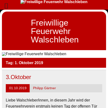
Skip
to
content
Freiwillige
Feuerwehr
Walschleben
Freiwillige, Feuerwehr, Walschleben, Feuer,
Einsatz, Jugendfeuerwehr, Einsatzabteilung,
Brand, Lehre, Löschen, Retten, Helfen, Not,
Verein, Unfall, verkehr, Jugend, Spiel, Spaß,
Tag:
1. Oktober 2019
Löschgruppenfahrzeug, LF
3.Oktober
01.10.2019
Philipp Gärtner
Liebe Walschleber/innen, in diesem Jahr wird der
Feuerwehrverein erstmals keinen Tag der offenen Tür