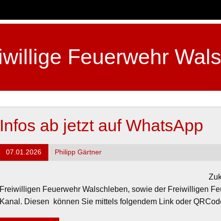
iwillige Feuerwehr Wal
ge, Feuerwehr, Walschleben, Feuer, Einsatz, Jugendfeuerwehr, E
nfall, verkehr, Jugend, Spiel, Spaß, Löschgruppenfahrzeug, LF
Infos ab jetzt auf WhatsApp
07.01.2026
Philipp Gärtner
Zuk
Freiwilligen Feuerwehr Walschleben, sowie der Freiwilligen 
Kanal. Diesen können Sie mittels folgendem Link oder QRCode